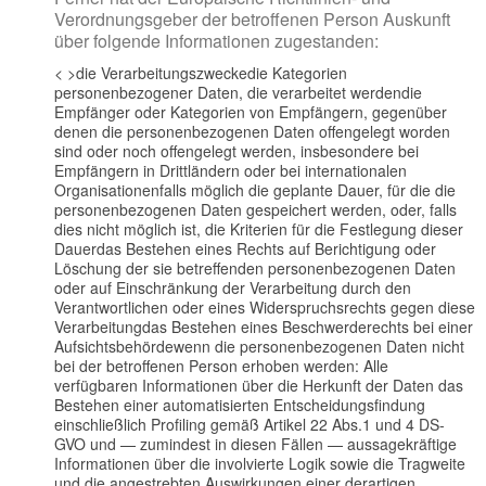
Verordnungsgeber der betroffenen Person Auskunft
über folgende Informationen zugestanden:
< >die Verarbeitungszwecke
die Kategorien
personenbezogener Daten, die verarbeitet werden
die
Empfänger oder Kategorien von Empfängern, gegenüber
denen die personenbezogenen Daten offengelegt worden
sind oder noch offengelegt werden, insbesondere bei
Empfängern in Drittländern oder bei internationalen
Organisationen
falls möglich die geplante Dauer, für die die
personenbezogenen Daten gespeichert werden, oder, falls
dies nicht möglich ist, die Kriterien für die Festlegung dieser
Dauer
das Bestehen eines Rechts auf Berichtigung oder
Löschung der sie betreffenden personenbezogenen Daten
oder auf Einschränkung der Verarbeitung durch den
Verantwortlichen oder eines Widerspruchsrechts gegen diese
Verarbeitung
das Bestehen eines Beschwerderechts bei einer
Aufsichtsbehörde
wenn die personenbezogenen Daten nicht
bei der betroffenen Person erhoben werden: Alle
verfügbaren Informationen über die Herkunft der Daten
das
Bestehen einer automatisierten Entscheidungsfindung
einschließlich Profiling gemäß Artikel 22 Abs.1 und 4 DS-
GVO und — zumindest in diesen Fällen — aussagekräftige
Informationen über die involvierte Logik sowie die Tragweite
und die angestrebten Auswirkungen einer derartigen